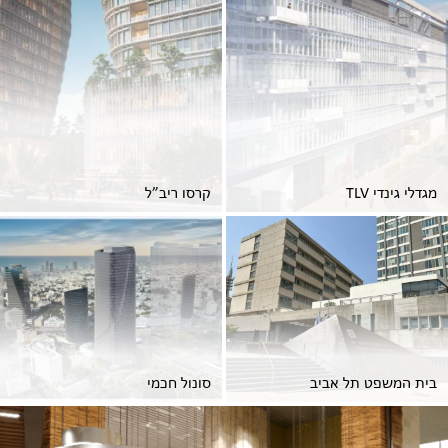
מגדלי גינדי TLV
קרסו ריב”ל
בית המשפט תל אביב
סונול חכמי