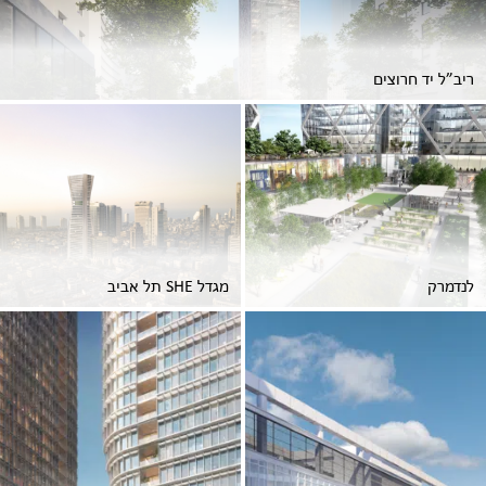
ריב”ל יד חרוצים
לנדמרק
מגדל SHE תל אביב