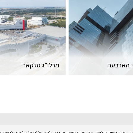
מרלו”ג טלקאר
 ושיפור חוויית הגלישה. אם אינכם מעוניינים בכך, לחצו על 'דחה' על מנת להשבית א