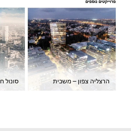
פרוייקטים נוספים
הרצליה צפון – משכית
סונול ח