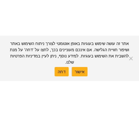
+5M
500
אתר זה עושה שימוש בעוגיות באופן אוטומטי לצורך ניתוח השימוש באתר
עובדים מקצועיים
מ
ושיפור חוויית הגלישה. אם אינכם מעוניינים בכך, לחצו על 'דחה' על מנת
להשבית את השימוש בעוגיות. למידע נוסף, ניתן לעיין
במדיניות הפרטיות
שלנו.
אישור
דחה
ontrast
משאירים חותם בכל נוף
43
124
97
מגורים
משרדים
תשתיות לאומיות
83
19
20
DATA CENTERS
תשתיות עירוניות
מסחר
44
103
82
עירוב שימושים
בינוי ערים
מבני ציבור
35
25